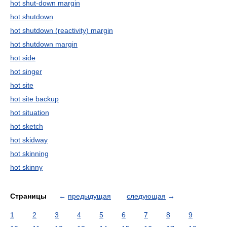
hot shut-down margin
hot shutdown
hot shutdown (reactivity) margin
hot shutdown margin
hot side
hot singer
hot site
hot site backup
hot situation
hot sketch
hot skidway
hot skinning
hot skinny
Страницы
←
предыдущая
следующая
→
1
2
3
4
5
6
7
8
9